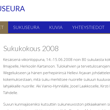
USEURA
ET
SUKUSEURA
KUVIA
YHTEYSTIEDOT
Sukukokous 2008
Kesäisenä viikonloppuna, 14.-15.06.2008 noin 80 sukulaista k
Ilmajoelle, Herkoolin Kartanoon. Tulokahvien ja tervetulosanoje
Wegeliukseen ja hänen perhepiiriinsä Hellevi Arjavan johdattel
kokemuksestaan, mitä suku merkitsee nuorelle sukuun kuuluvalle
lahjakkaille nuorille: Aki Vainio-Hynnilälle, Jooel Laakkoselle, Kir
Tähdelle.
Suvun kunniajäseniksi kutsuttiin sukuneuvoston pitkäaikainen si