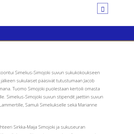
okoontui Simelius-Simojoki suvun sukukokoukseen
n jälkeen sukulaiset pääsivät tutustumaan Jacob
emana. Tuomo Simojoki puolestaan kertoili omasta
. Simelius-Simojoki suvun stipendit jaettiin suvun
sti Lammertille, Samuli Simeliukselle sekä Marianne
hteeri Sirkka-Maija Simojoki ja sukuseuran