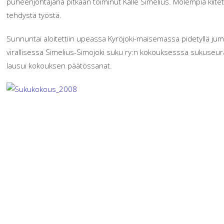
puheenjohtajana pitkään toiminut Kalle Simelius. Molempia kiite
tehdystä työstä.
Sunnuntai aloitettiin upeassa Kyröjoki-maisemassa pidetyllä jum
virallisessa Simelius-Simojoki suku ry:n kokouksesssa sukuseuran
lausui kokouksen päätössanat.