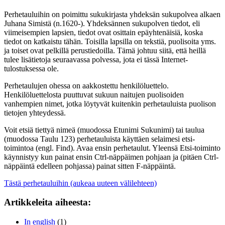
Perhetauluihin on poimittu sukukirjasta yhdeksän sukupolvea alkaen
Juhana Simistä (n.1620-). Yhdeksännen sukupolven tiedot, eli
viimeisempien lapsien, tiedot ovat osittain epäyhtenäisiä, koska
tiedot on katkaistu tähän. Toisilla lapsilla on tekstiä, puolisoita yms.
ja toiset ovat pelkillä perustiedoilla. Tämä johtuu siitä, että heillä
tulee lisätietoja seuraavassa polvessa, jota ei tässä Internet-
tulostuksessa ole.
Perhetaulujen ohessa on aakkostettu henkilöluettelo.
Henkilöluettelosta puuttuvat sukuun naitujen puolisoiden
vanhempien nimet, jotka löytyvät kuitenkin perhetauluista puolison
tietojen yhteydessä.
Voit etsiä tiettyä nimeä (muodossa Etunimi Sukunimi) tai taulua
(muodossa Taulu 123) perhetauluista käyttäen selaimesi etsi-
toimintoa (engl. Find). Avaa ensin perhetaulut. Yleensä Etsi-toiminto
käynnistyy kun painat ensin Ctrl-näppäimen pohjaan ja (pitäen Ctrl-
näppäintä edelleen pohjassa) painat sitten F-näppäintä.
Tästä perhetauluihin (aukeaa uuteen välilehteen)
Artikkeleita aiheesta:
In english
(1)