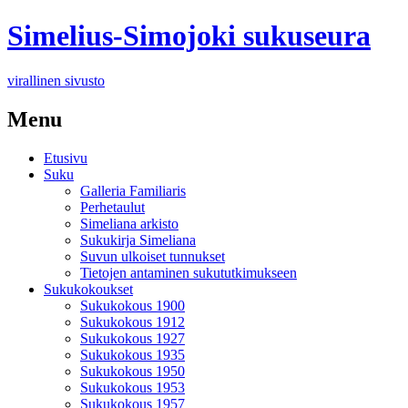
Simelius-Simojoki sukuseura
virallinen sivusto
Menu
Etusivu
Suku
Galleria Familiaris
Perhetaulut
Simeliana arkisto
Sukukirja Simeliana
Suvun ulkoiset tunnukset
Tietojen antaminen sukututkimukseen
Sukukokoukset
Sukukokous 1900
Sukukokous 1912
Sukukokous 1927
Sukukokous 1935
Sukukokous 1950
Sukukokous 1953
Sukukokous 1957