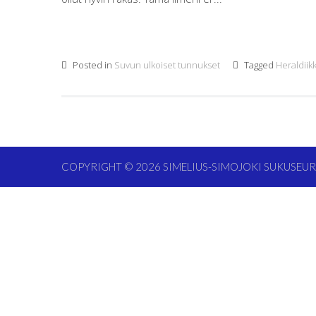
Posted in
Suvun ulkoiset tunnukset
Tagged
Heraldiik
COPYRIGHT © 2026
SIMELIUS-SIMOJOKI SUKUSEU