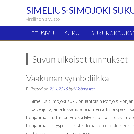
SIMELIUS-SIMOJOKI SUK
virallinen sivusto
ETUSIVU
SUKU
SUKUKOKOUKS
Suvun ulkoiset tunnukset
Vaakunan symboliikka
Posted on
26.1.2016
by
Webmaster
Simelius-Simojoki-suku on lähtöisin Pohjois-Pohjan
palvelijoita, aina lukkarista Suomen arkkipiispaan 
Pohjanmaalla. Tämän vuoksi kilven keskellä oleva neliö
Pohjanmaalle tyypillistä ristikirkkoa kellotapuleineen
ollut hyvin rakas. Tämä ilmeni er...