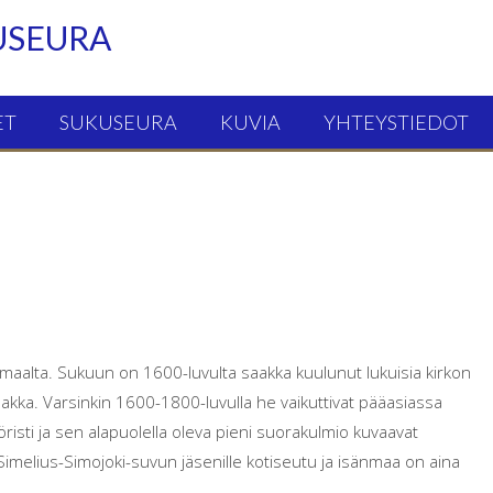
USEURA
ET
SUKUSEURA
KUVIA
YHTEYSTIEDOT
maalta. Sukuun on 1600-luvulta saakka kuulunut lukuisia kirkon
saakka. Varsinkin 1600-1800-luvulla he vaikuttivat pääasiassa
risti ja sen alapuolella oleva pieni suorakulmio kuvaavat
. Simelius-Simojoki-suvun jäsenille kotiseutu ja isänmaa on aina