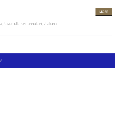
MORE
ka
,
Suvun ulkoiset tunnukset
,
Vaakuna
RA